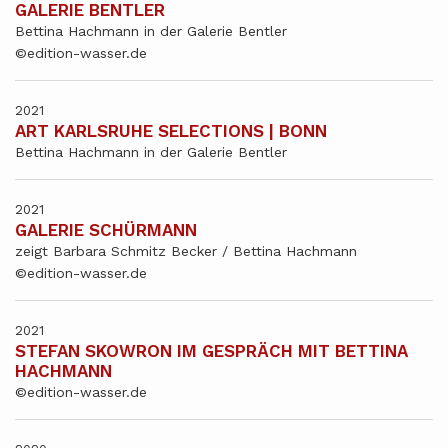
GALERIE BENTLER
Bettina Hachmann in der Galerie Bentler
©edition-wasser.de
2021
ART KARLSRUHE SELECTIONS | BONN
Bettina Hachmann in der Galerie Bentler
2021
GALERIE SCHÜRMANN
zeigt Barbara Schmitz Becker / Bettina Hachmann
©edition-wasser.de
2021
STEFAN SKOWRON IM GESPRÄCH MIT BETTINA
HACHMANN
©edition-wasser.de