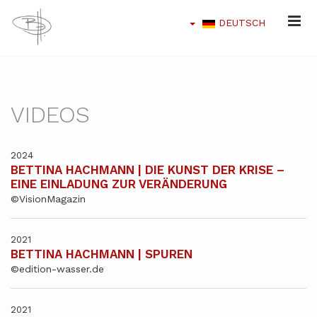
DEUTSCH
VIDEOS
2024
BETTINA HACHMANN | DIE KUNST DER KRISE –
EINE EINLADUNG ZUR VERÄNDERUNG
©VisionMagazin
2021
BETTINA HACHMANN | SPUREN
©edition-wasser.de
2021