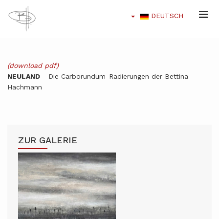
DEUTSCH
(download pdf)
NEULAND
- Die Carborundum-Radierungen der Bettina
Hachmann
ZUR GALERIE